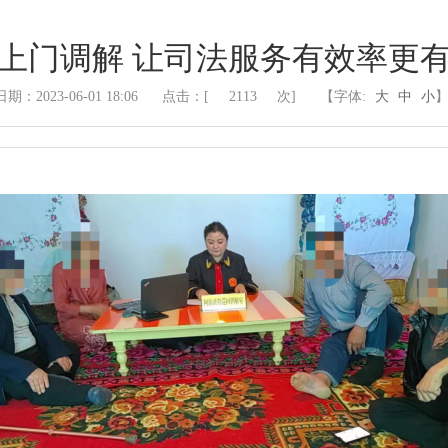
上门调解 让司法服务有效率更
日期：2023-06-01 18:06
点击：[
2113
次]
【字体:
大
中
小