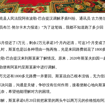
勒克县人民法院阿依波勒·巴合提汉调解矛盾纠纷。通讯员 古力努
讯员布兰·努尔卡木力报道）“为了这笔钱，我都不知道跑了多少
0年5月偿还了1万元，剩余2万元承诺3个月内还清，可这3个月变
时，斯某也是以各种理由一拖再拖，光是来回路费就花了1800
波勒
·巴合提汉来到斯某家了解情况。原来，2020年斯某夫妇因
波勒便将阿某约至斯某家中进行调解。
2万元还有1800多元路费一并要回。斯某说自己根本没钱，无力偿
问题，沟通是关键，争吵没有任何作用，接着便耐心地向斯某
无奈，希望他能理解对方的困境。
解，斯某承诺
6月20日前把家里的两头牛以两万元的价格抵给阿