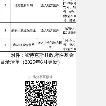
[2008]7号，财综函[2010]2
3
地方教育附加
缴入地方国库
76号、78号、79号、80号，财综[
号、6号、7号、8号、9号、10号
财税[2016]12号，财税[2018]7
号，财税[2019]46号，新政发[20
《残疾人就业条例》，财税[2015]
4
残疾人就业保障金
缴入地方国库
[2018]39号，2019年公告第9
《中华人民共和国森林法》，《中
缴入中央和地方国
5
森林植被恢复费
号，财税[2015]122号，财税[20
库
非税[2016]22号
附件：
特克斯县政府性基金
目录清单（2025年6月更新）
扫描分享至微信