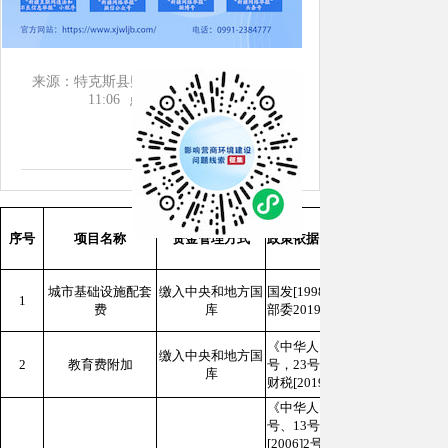
（2025年6月更新）
来源：特克斯县财政局
日期：2025-06-30
11:06
点击：[
1546
次]
序号
项目名称
资金管理方式
政策依据
城市基础设施配套
缴入中央和地方国
国发[1998]34号，财综函[2002
1
费
库
部委2019年第76号公告，新政办发
《中华人民共和国教育法》，国务院令
缴入中央和地方国
2
教育费附加
号，23号，财综[2007]53号，国发
库
财税[2019]13号，财税[2019]2
《中华人民共和国教育法》，财综[2
号、13号、14号、15号、16号、
[2006]2号、61号，财综函[200