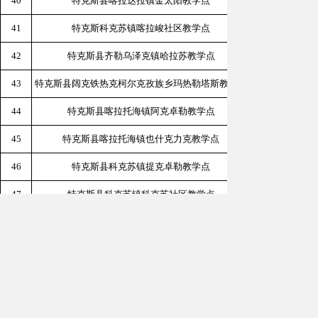
40
特克斯县喀拉达拉镇金太阳教学点
新疆伊犁
41
特克斯科克苏镇喀拉峻社区教学点
新
42
特克斯县齐勒乌泽克镇哈拉苏教学点
新疆伊犁
43
特克斯县阔克铁热克柯尔克孜族乡玛热勒塔斯教学点
新疆伊犁
44
特克斯县喀拉托海镇阿克卓勒教学点
新疆
45
特克斯县喀拉托海镇也什克力克教学点
新疆伊犁州
46
特克斯县科克苏镇提克卓勒教学点
新疆伊
47
特克斯县科克苏镇科克苏社区教学点
新
48
特克斯县第一中学
49
特克斯县第二中学
新疆
50
特克斯县乔拉克铁热克镇寄宿制初级中学
新疆伊犁州
51
特克斯县齐勒乌泽克镇寄宿制初级中学
新疆