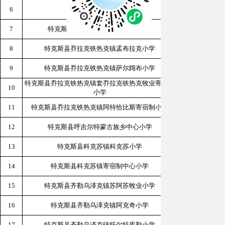
6
特克斯县第六小学
新疆伊
7
特克斯县乔拉克铁热克镇寄宿制小学
新疆伊犁
8
特克斯县乔拉克铁热克镇孟布拉克小学
新疆伊
9
特克斯县乔拉克铁热克镇萨尔阔布小学
新疆
特克斯县乔拉克铁热克镇套乔拉克铁热克牧业寄宿制
10
新疆伊犁州
小学
11
特克斯县乔拉克铁热克镇阿特恰比斯寄宿制小学
新疆伊
12
特克斯县呼吉尔特蒙古族乡中心小学
13
特克斯县科克苏镇科克苏小学
新疆
14
特克斯县科克苏镇寄宿制中心小学
15
特克斯县齐勒乌泽克镇苏阿苏牧业小学
新疆伊犁
16
特克斯县齐勒乌泽克镇阿克奇小学
新疆伊
17
特克斯县齐勒乌泽克镇托尔特库勒小学
新疆伊