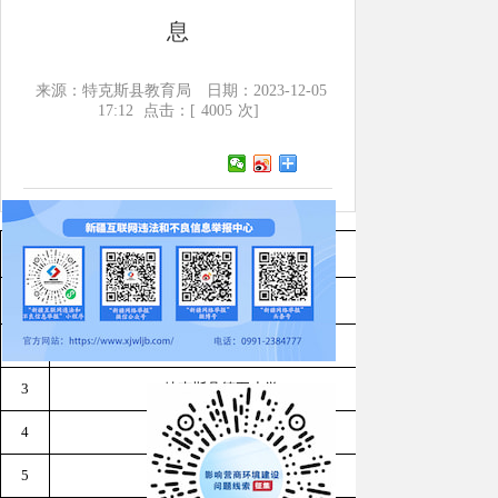
息
来源：特克斯县教育局
日期：2023-12-05
17:12
点击：[
4005
次]
序号
学校名称
1
特克斯县江宁实验小学
2
特克斯县第二小学
新
3
特克斯县第五小学
新
4
特克斯县第一小学
新
5
特克斯县第三小学
新疆