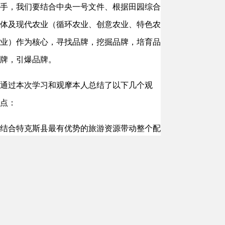
手，我们要结合中央一号文件、根据田园综合
体及现代农业（循环农业、创意农业、特色农
业）作为核心，寻找品牌，挖掘品牌，培育品
牌，引爆品牌。
通过本次学习和观摩本人总结了以下几个观
点：
结合特克斯县最有优势的旅游资源带动整个配
套服务体系的经济，通过引爆喀拉峻5A级景
区，吸引更多游客来特克斯县消费，嫁接其他
资源链分三层：
1.旅：城（八卦城）、村（琼库什台）、山
（乌孙山）、水（库什塔依水库）、洞（科桑