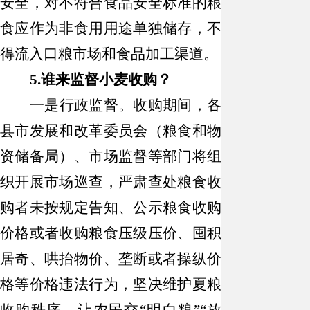
安全，对不符合食品安全标准的粮
食应作为非食用用途单独储存，不
得流入口粮市场和食品加工渠道。
5.
谁来监督小麦收购？
一是
行政监督。收购期间，各
县市
发展
和
改革
委员会
（
粮食和物
资储备
局
）
、市场监督等部门将组
织开展市场巡查，严肃查处粮食收
购者未按规定告知、公示粮食收购
价格或者收购粮食压级压价、囤积
居奇、哄抬物价、垄断或者操纵价
格等价格违法行为，坚决维护夏粮