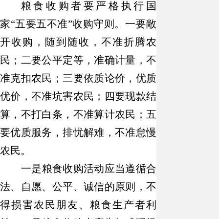
粮食收购者要严格执行国
家
“
五要五不准
”
收购守则。
一要
敞
开收购，随到随收，不准折腾农
民；
二要
公平定等，准确计量，不
准克扣农民；
三要
依质论价，优质
优价，不准坑害农民；
四要
现款结
算，不打白条，不准算计农民；
五
要
优质服务，排忧解难，不准怠慢
农民。
一是
粮食收购活动应当遵循合
法、自愿、公平、诚信的原则，不
得损害农民朋友、粮食生产者利