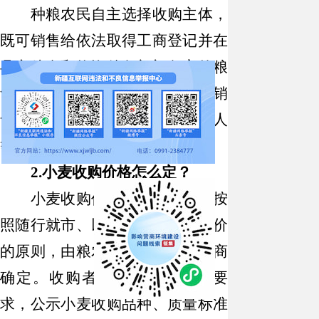
种粮农民自主选择收购主体，
既可销售给依法取得工商登
记
并在
县市粮食和物资储备部门备案的粮
食购销企业、加工企业等，也可销
售给农民专业合作社、粮食经纪人
等。
2.
小麦收购价格怎么定？
小麦收购价格由市场决定，按
照随行就市、以质论价、优质优价
的原则，由粮农与收购者自主协商
确定。收购者按照明码标价的要
求，公示小麦收购品种、质量标准