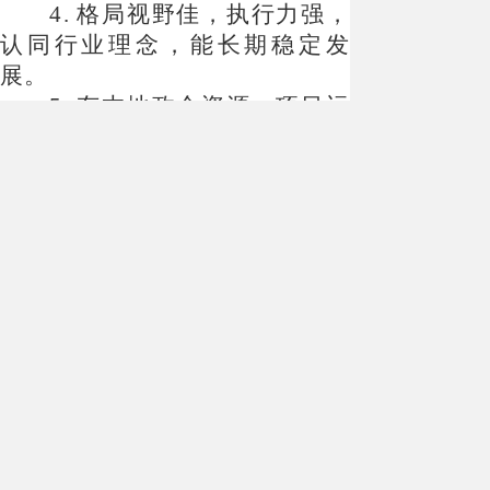
4. 格局视野佳，执行力强，
认同行业理念，能长期稳定发
展。
5. 有本地政企资源、项目运
作经验。
薪资福利：
面议
联系电话：
15299276538
地址：
霍斯库勒祥和花园
03
楚山舍民宿
招聘岗位：
前台：
1名
保洁人员：
1名（日常打理
客房、庭院公共区域卫生）
薪资待遇：
面议
联系方式：
13779179200
地址：
楚山舍民宿