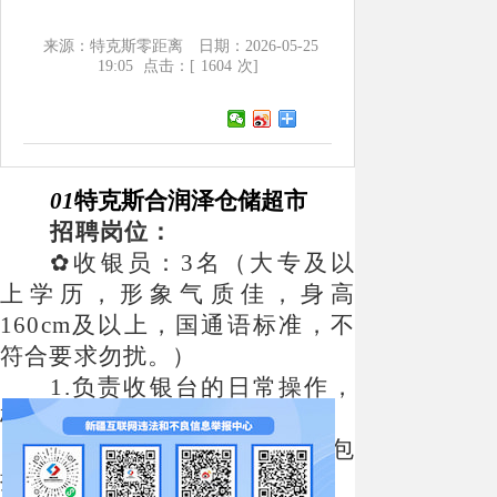
来源：特克斯零距离
日期：2026-05-25
19:05
点击：[
1604
次]
01
特克斯合润泽仓储超市
招聘岗位：
✿收银员：3名（大专及以
上学历，形象气质佳，身高
160cm及以上，国通语标准，不
符合要求勿扰。）
1.负责收银台的日常操作，
确保交易准确无误。
2.接收并处理顾客支付，包
括现金、刷卡及移动支付方式。