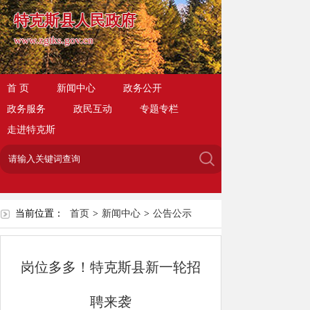
特克斯县人民政府
www.zgtks.gov.cn
首 页
新闻中心
政务公开
政务服务
政民互动
专题专栏
走进特克斯
当前位置：
首页
>
新闻中心
>
公告公示
岗位多多！特克斯县新一轮招
聘来袭