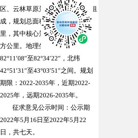
区、
云林草原
景区和
待开发区域
组
成，
规划
总面积
为
461.8平方公
里
，其中核心景区面积为
394.4
平
方公里
。
地理坐标介于东经
82
°
11
′
08
″至
82
°
34
′
22
″，北纬
42
°
51
′
31
″至
43
°
03
′
51
″之间
。
规划
期限：
2022-2035年，近期2022-
2025年，远期2026-2035年。
征求意见公示时间：公示期
2022年5月
16
日至
2022年5月
22
日，共七天。