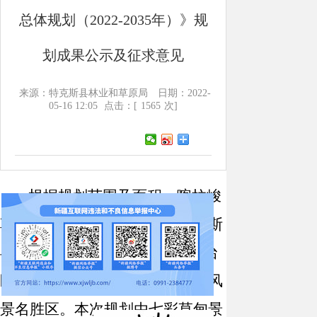
总体规划（2022-2035年）》规
划成果公示及征求意见
来源：特克斯县林业和草原局
日期：2022-
05-16 12:05
点击：[
1565
次]
根据
规划范围及面积：喀拉峻
草原
风景名胜区位于
伊犁州特克斯
县
，
2010年5月被
新疆维吾尔自治
区人民政府
公布审定为
自治区级
风
景名胜区。本次规划由
七彩草甸
景