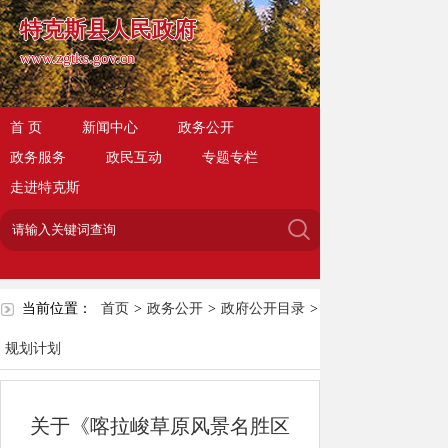
特克斯县人民政府
www.zgtks.gov.cn
首 页
新闻中心
政务公开
政务服务
政民互动
专题专栏
走进特克斯
当前位置：
首页
>
政务公开
>
政府公开目录
>
规划计划
关于《喀拉峻草原风景名胜区