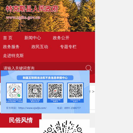
特克斯县人民政府
www.zgtks.gov.cn
首 页
新闻中心
政务公开
政务服务
政民互动
专题专栏
走进特克斯
当前位置：
首页
>
走进特克斯
>
特克斯旅游
>
民俗风情
民俗风情