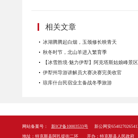
相关文章
冰湖腾腾起白烟，玉颈修长映青天
秋冬时节，北山羊进入繁育季
【冰雪胜境·魅力伊犁】阿克塔斯姑娘峰景
伊犁州导游讲解员大赛决赛完美收官
琼库什台民宿业主备战冬季旅游
网站备案号：
新ICP备10003533号
新公网安654027026541
地址：特克斯县阿扎提街二环 开办：特克斯县人民政府