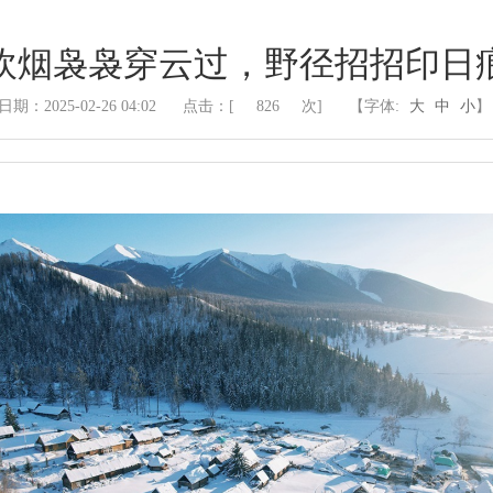
炊烟袅袅穿云过，野径招招印日
日期：2025-02-26 04:02
点击：[
826
次]
【字体:
大
中
小