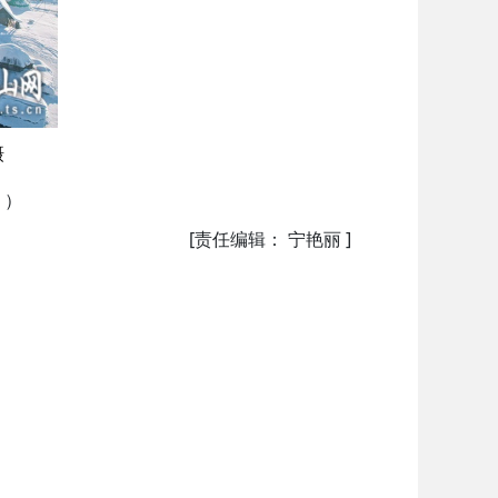
摄
。）
[责任编辑： 宁艳丽 ]