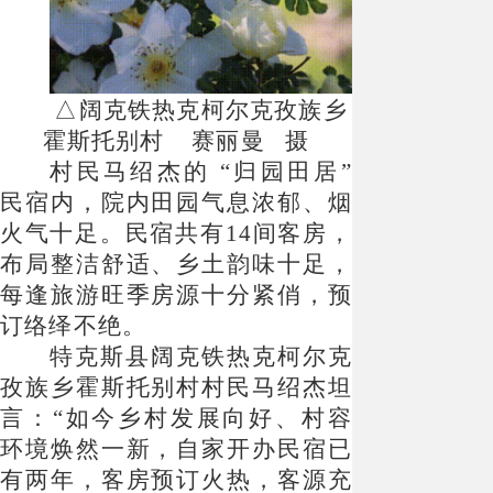
△阔克铁热克柯尔克孜族乡
霍斯托别村 赛丽曼 摄
村民马绍杰的
“归园田居”
民宿内，院内田园气息浓郁、烟
火气十足。民宿共有14间客房，
布局整洁舒适、乡土韵味十足，
每逢旅游旺季房源十分紧俏，预
订络绎不绝。
特克斯县阔克铁热克柯尔克
孜族乡霍斯托别村村民马绍杰坦
言：
“如今乡村发展向好、村容
环境焕然一新，自家开办民宿已
有两年，客房预订火热，客源充