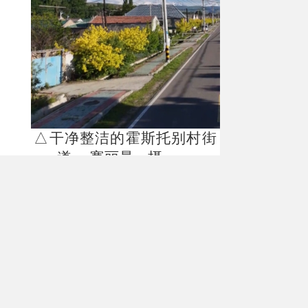
△干净整洁的霍斯托别村街
道 赛丽曼 摄
近年来，霍斯托别村从清理
村内卫生、整治乱堆乱放，到绿
化、美化村容村貌，发动群众主
动参与，让村庄面貌实现全方位
蜕变。眼下，乡村道路的单瓣黄
刺玫正值盛花期，嫩黄的花瓣缀
满枝头，微风拂过，花香阵阵，