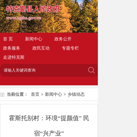
特克斯县人民政府
www.zgtks.gov.cn
首 页
新闻中心
政务公开
政务服务
政民互动
专题专栏
走进特克斯
当前位置：
首页
>
新闻中心
>
乡镇动态
霍斯托别村：环境“提颜值” 民
宿“兴产业”