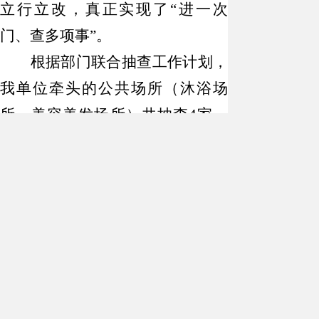
立行立改，真正实现了
“进一次
门、查多项事”。
根据部门联合抽查工作计划，
我单位牵头的公共场所（沐浴场
所、美容美发场所）共抽查
4家，
已联合市场监督管理局、公安局检
查完成，并进行了公示。
（二）工作成果
通过联合检查不仅加强了部门
之间的协作沟通，也有利于部门之
间形成合力规范企业合法、合规经
营，也减少了多头执法，扰企的现