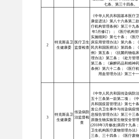
七条、第三十四条。
《中华人民共和国基本医疗
康促进法》第八十六条第二
疗机构管理条例》第三十九条（
年5月修订）；《医疗机构管
实施细则》第七十条；《医
特克斯县卫
医疗卫生
床应用管理办法》第六条；
2
生健康委
监督检查
民共和国医师法》第四条；
例》第五条；《抗菌药物临
理办法》第三条；《处方管
第三条；《麻醉药品和精神
条例》第六十二条；《医疗
用血管理办法》第三十
《中华人民共和国传染病防
五十三条第一款第二项；《
共和国疫苗管理法》第七十
发公共卫生事件与传染病疫
传染病防
特克斯县卫
息报告管理办法》第三十三
3
治监督检
生健康委
原微生物实验室生物安全管
查
(2018年3月修改)第四十九条
卫生机构医疗废物管理办法
三条、三十四条；《医疗废