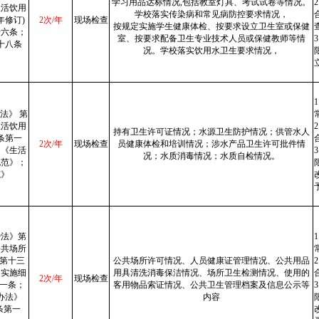
学习用品达标情况,包括教室灯具、考试试卷等情况。
生活饮用
学校落实传染病和常见病防控要求情况，
年修订)
2次/年
现场检查
按规定实施学生健康体检、按要求设立卫生室或保健
十六条；
室、按要求配备卫生专业技术人员或保健教师等情
十八条
况。学校落实饮用水卫生要求情况，
法》 第
生活饮用
持有卫生许可证情况；水源卫生防护情况；供管水人
条第一
2次/年
现场检查
员健康体检和培训情况；涉水产品卫生许可批件情
；《生活
况；水质消毒情况；水质自检情况。
规范》；
范》
治法》第
公共场所
)第十三
公共场所许可情况、人员健康证管理情况、公共用品
例实施细
用具清洗消毒保洁情况、场所卫生检测情况、使用的
2次/年
现场检查
十一条；
客用物品索证情况、公共卫生管理档案及信息公示等
办法》
内容
条第一