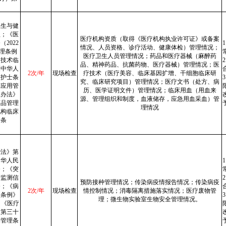
卫生与健
款；《医
医疗机构资质（取得《医疗机构执业许可证》或备案
2022
情况、人员资格、诊疗活动、健康体检）管理情况；
理条例
医疗卫生人员管理情况；药品和医疗器械（麻醉药
疗技术临
品、精神药品、抗菌药物、医疗器械）管理情况；医
《中华人
2次/年
现场检查
疗技术（医疗美容、临床基因扩增、干细胞临床研
《护士条
究、临床研究项目）管理情况；医疗文书（处方、病
床应用管
历、医学证明文件）管理情况；临床用血（用血来
理办法》
源、管理组织和制度，血液储存，应急用血采血）管
药品管理
理情况
机构临床
一条
治法》第
中华人民
条；《突
情监测信
预防接种管理情况；传染病疫情报告情况；传染病疫
条；《病
2次/年
现场检查
情控制情况；消毒隔离措施落实情况；医疗废物管
理条例》
理；微生物实验室生物安全管理情况。
；《医疗
》第三十
物管理条