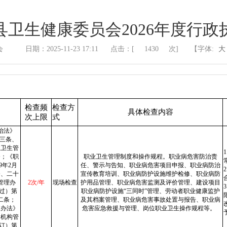
县卫生健康委员会2026年度行政
会
日期：2025-11-23 17:11
点击：[
1430
次]
【字体:
大
检查频
检查方
具体检查内容
次上限
式
治法》
十三条、
业卫生管
条；《职
职业卫生管理制度和操作规程。职业病危害防治责
9年2月
任、警示与告知、职业病危害项目申报、职业病防治
条、二十
宣传教育培训、职业病防护设施维护检修、职业病防
管理办
2次/年
现场检查
护用品管理、职业病危害监测及评价管理、建设项目
通过）第
职业病防护设施“三同时”管理、劳动者职业健康监护
二条；
及其档案管理、职业病危害事故处置与报告、职业病
理办法》
危害应急救援与管理、岗位职业卫生操作规程等。
务机构管
修订）第