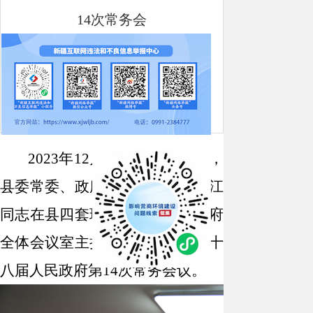
14次常务会
来源：特克斯县人民政府办公室
日期：
2023-12-15 21:12
点击：[
1014
次]
2023
年
12
月
11
日（星期一），
县委常委、政府常务副县长刘跃江
同志在县四套班子综合楼二楼政府
全体会议室主持召开特克斯县第十
八届人民政府第
14
次常务会议。