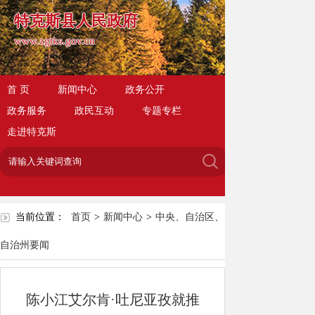
特克斯县人民政府
www.zgtks.gov.cn
首 页
新闻中心
政务公开
政务服务
政民互动
专题专栏
走进特克斯
当前位置：
首页
>
新闻中心
>
中央、自治区、
自治州要闻
陈小江艾尔肯·吐尼亚孜就推