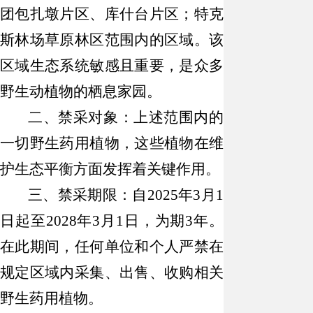
团
包扎墩片区、库什台片区；
特克
斯林场草原
林区
范围内的区域
。
该
区域生态系统敏感且重要，是众多
野生动植物的栖息家园。
二、禁采对象：
上述范围内的
一切野生药用植物
，
这些植物在维
护生态平衡方面发挥着关键作用。
三、禁采期限：
自
2025
年
3
月
1
日起至
2028
年
3
月
1
日，为期
3
年。
在此期间，任何单位和个人严禁在
规定区域内采集、出售、收购相关
野生药用植物。