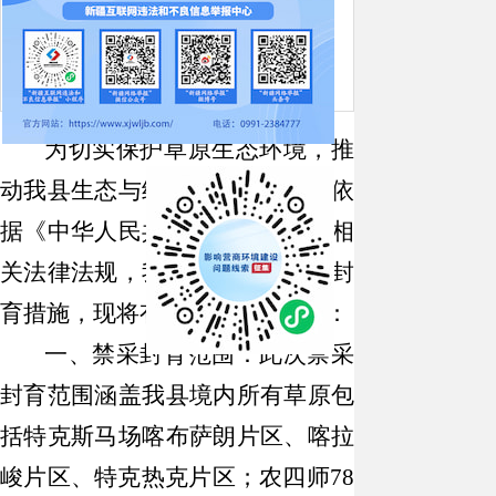
20 16:02
点击：[
1134
次]
为切实保护草原生态环境，推
动我县生态与经济可持续发展，依
据《中华人民共和国草原法》等相
关法律法规，我县决定实施禁采封
育措施，现将有关事项公告如下：
一、禁采封育范围：
此次禁采
封育范围涵盖我县境内
所有草原
包
括特克斯马场
喀布萨朗片区、喀拉
峻片区、特克热克片区；
农四师
78