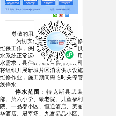
17:06
点击：[
503
次]
尊敬的用水户：
为切实做好市政消防栓检修
维保工作，保障突发火情时消防供
水系统正常运转、满足应急救援用
水需求，县住建局联合供排水公司
将组织开展新城片区消防供水设施
维修作业，施工期间需临时关停管
线停水。
停水范围
：特克斯县武装
部、第六小学、敬老院、儿童福利
院、一品郡小区、恒通酒店、美丽
华酒店、屠宰场、
九宫易品小区
、