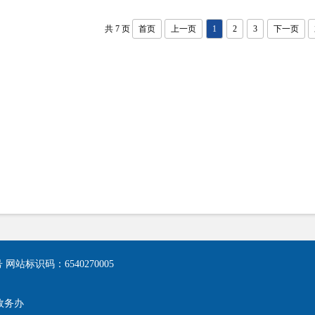
共 7 页
首页
上一页
1
2
3
下一页
号
网站标识码：6540270005
政务办