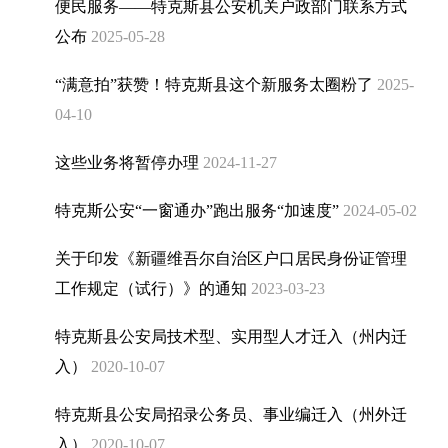
便民服务——特克斯县公安机关户政部门联系方式
食品药品监管
就业
公布
2025-05-28
社会保险
“满意拍”获赞！特克斯县这个新服务太圈粉了
2025-
社会救助
养老服务
04-10
户籍管理
这些业务将暂停办理
2024-11-27
涉农补贴
义务教育
特克斯公安“一窗通办”跑出服务“加速度”
2024-05-02
卫生健康
新闻出版权
关于印发《新疆维吾尔自治区户口居民身份证管理
自然资源
工作规定（试行）》的通知
2023-03-23
交通运输
水利
特克斯县公安局技术型、实用型人才迁入（州内迁
旅游
入）
2020-10-07
统计
广播电视
特克斯县公安局招录公务员、事业编迁入（州外迁
双随机一公开
入）
2020-10-07