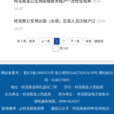
特克斯县公安局依规收养报户一次性告知单
2020-
10-07
特克斯公安局出国（出境）定居人员注销户口
2020-
10-07
共 2 页
首页
上一页
1
2
下一页
末页
跳转至
页
GO
网站备案号：
新ICP备10003533号
新公网安65402702654130号
网站标识
码：6540270005
地址：特克斯县阿扎提街二环 开办：特克斯县人民政府
主办单位：特克斯县人民政府 承办单位： 特克斯县电子政务办
便民服务热线：0999-6629207
新浪微博：@特克斯政府网 微信公众号：特克斯政府网 联系电话：