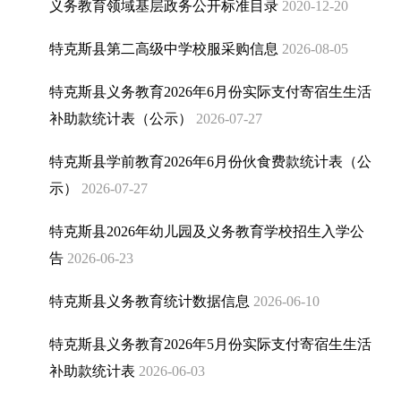
义务教育领域基层政务公开标准目录
2020-12-20
食品药品监管
就业
特克斯县第二高级中学校服采购信息
2026-08-05
社会保险
社会救助
特克斯县义务教育2026年6月份实际支付寄宿生生活
养老服务
补助款统计表（公示）
2026-07-27
户籍管理
涉农补贴
特克斯县学前教育2026年6月份伙食费款统计表（公
义务教育
示）
2026-07-27
卫生健康
新闻出版权
特克斯县2026年幼儿园及义务教育学校招生入学公
自然资源
告
2026-06-23
交通运输
水利
特克斯县义务教育统计数据信息
2026-06-10
旅游
统计
特克斯县义务教育2026年5月份实际支付寄宿生生活
广播电视
补助款统计表
2026-06-03
双随机一公开